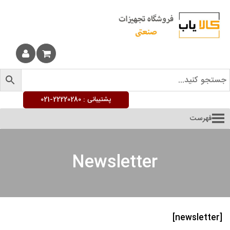
پشتیبانی :
22220280-021
فهرست
Newsletter
[newsletter]