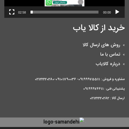
02:58
00:00
خرید از کالا یاب
روش های ارسال کالا
تماس با ما
درباره کالایاب
مشاوره و فروش : 09199975511- 09101790036-02122220280
پشتیبانی فنی : 09199976611
ارسال کالا : 02122220282