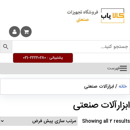
پشتیبانی :
22220280-021
فهرست
خانه
/ ابزارآلات صنعتی
بزارآلات صنعتی
Showing all 2 result